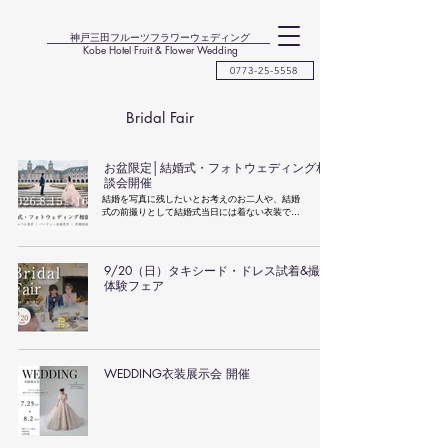
神戸三田フルーツフラワーウェディング
Kobe Hotel Fruit & Flower Wedding
0773-25-5558
Bridal Fair
お盆限定│結婚式・フォトウェディング相
談会開催
結婚を写真に残したいとお考えのお二人や、結婚
式の前撮りとして結婚式当日には着ない衣装での
撮影をご希望の方にピッタリなフェア。
9/20（日）タキシード・ドレス試着&撮影
体験フェア
WEDDING衣装展示会 開催