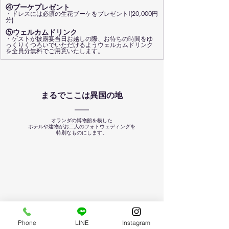
④ブーケプレゼント
・ドレスには必須の生花ブーケをプレゼント!(20,000円
分)
⑤ウェルカムドリンク
・ゲストが披露宴当日お越しの際、お待ちの時間をゆ
っくりくつろいでいただけるようウェルカムドリンク
を全員分無料でご用意いたします。
まるでここは異国の地
オランダの博物館を模した
ホテルや建物がお二人のフォトウェディングを
特別なものにします。
Phone
LINE
Instagram