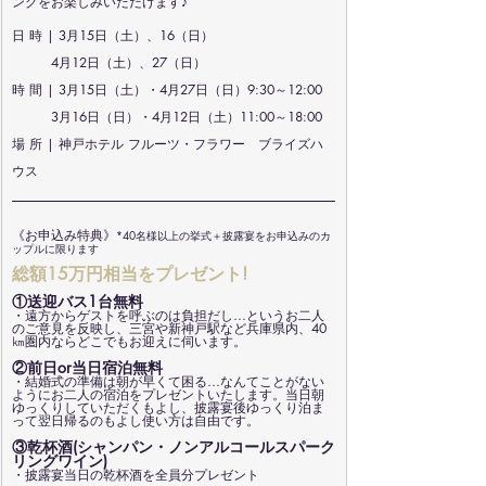
ングをお楽しみいただけます♪
日 時 | 3月15日（土）、16（日）
4月12日（土）、27（日）
⁡⁡時 間 | 3月15日（土）・4月27日（日）9:30～12:00
3月16日（日）・4月12日（土）11:00～18:00
場 所 | 神戸ホテル フルーツ・フラワー　ブライズハ
ウス
《お申込み特典》
*40名様以上の挙式＋披露宴をお申込みのカ
ップルに限ります
総額15万円相当をプレゼント!
①送迎バス1台無料
・遠方からゲストを呼ぶのは負担だし…というお二人
のご意見を反映し、三宮や新神戸駅など兵庫県内、40
㎞圏内ならどこでもお迎えに伺います。
②前日or当日宿泊無料
・結婚式の準備は朝が早くて困る…なんてことがない
ようにお二人の宿泊をプレゼントいたします。当日朝
ゆっくりしていただくもよし、披露宴後ゆっくり泊ま
って翌日帰るのもよし使い方は自由です。
③乾杯酒(シャンパン・ノンアルコールスパーク
リングワイン)
・披露宴当日の乾杯酒を全員分プレゼント